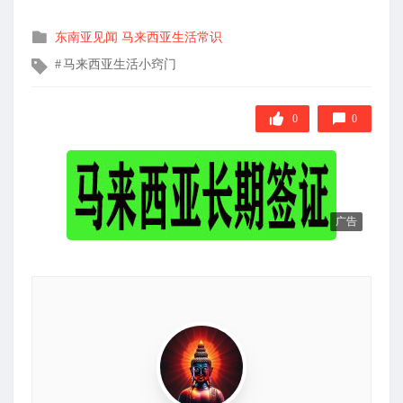
发
东南亚见闻
马来西亚生活常识
布
文
马来西亚生活小窍门
在
章
标
签
0
0
广告