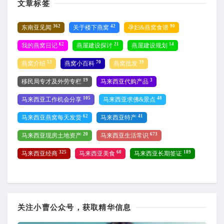
文章标签
362
42
90
东南亚见闻
关于楼下燕窝
孕妇&燕窝食谱
62
21
14
我的燕窝日记
燕屋建设探讨
燕屋建设规划
53
70
39
燕窝介绍
燕窝小百科
燕窝批发
19
3
移民局专才及外劳专栏
马来西亚代购产品
105
48
马来西亚工作机会分享
马来西亚求佛&景点
62
41
马来西亚燕窝每天发货
马来西亚特产
20
673
马来西亚现房土地资产
马来西亚生活常识
325
60
189
马来西亚经商
马来西亚美食
马来西亚长期签证
关注小曹公众号，获取精华信息