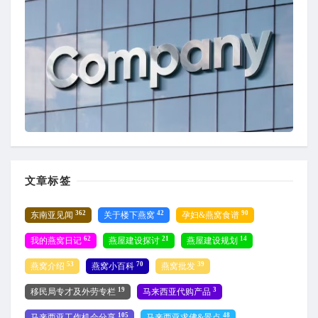
文章标签
362
42
90
东南亚见闻
关于楼下燕窝
孕妇&燕窝食谱
62
21
14
我的燕窝日记
燕屋建设探讨
燕屋建设规划
53
70
39
燕窝介绍
燕窝小百科
燕窝批发
19
3
移民局专才及外劳专栏
马来西亚代购产品
105
48
马来西亚工作机会分享
马来西亚求佛&景点