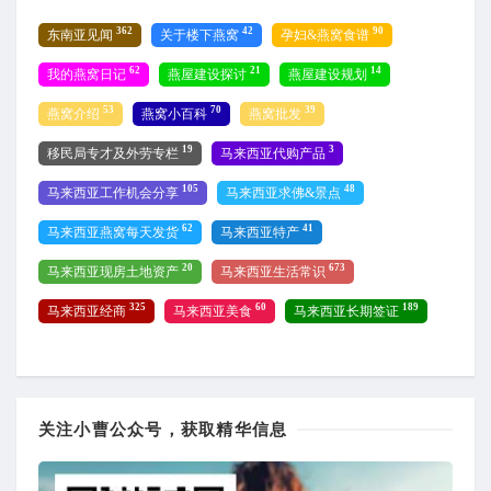
362
42
90
东南亚见闻
关于楼下燕窝
孕妇&燕窝食谱
62
21
14
我的燕窝日记
燕屋建设探讨
燕屋建设规划
53
70
39
燕窝介绍
燕窝小百科
燕窝批发
19
3
移民局专才及外劳专栏
马来西亚代购产品
105
48
马来西亚工作机会分享
马来西亚求佛&景点
62
41
马来西亚燕窝每天发货
马来西亚特产
20
673
马来西亚现房土地资产
马来西亚生活常识
325
60
189
马来西亚经商
马来西亚美食
马来西亚长期签证
关注小曹公众号，获取精华信息