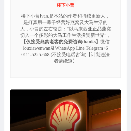
楼下小曹
楼下小曹Ivan,是本站的作者和持续更新人，
是打算用一辈子经营好燕窝及大马生活的
人，小曹的左右铭是：“以马来西亚正品燕窝
切入一个多彩的大马工作生活投资新世界”，
【仅接受燕窝老客的免费咨询thanks】
微信
louxiawenwan及WhatsApp Line Telegram+6
0111-5225-668 (不接受电话咨询)【计划违法
者请绕道】