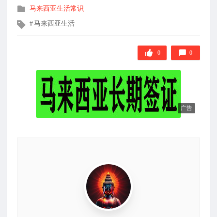
发
马来西亚生活常识
布
文
马来西亚生活
在
章
标
签
0
0
广告