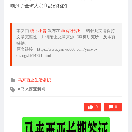
响到了全球大宗商品价格的…
本文由
楼下小曹
发布在
燕窝研究所
，转载此文请保持
文章完整性，并请附上文章来源（燕窝研究所）及本页
链接。
原文链接：https://www.yanwo668.com/yanwo-
changshi/14791.html
发
马来西亚生活常识
布
文
马来西亚新闻
在
章
标
签
0
0