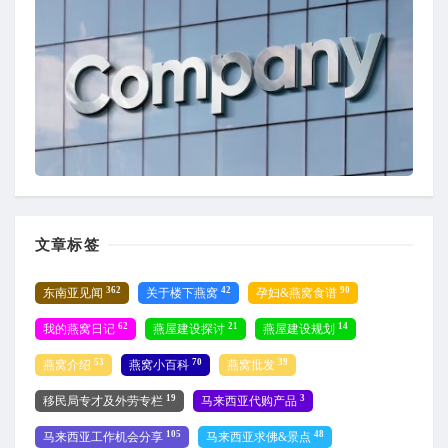
文章标签
362
42
90
东南亚见闻
关于楼下燕窝
孕妇&燕窝食谱
62
21
14
我的燕窝日记
燕屋建设探讨
燕屋建设规划
53
70
39
燕窝介绍
燕窝小百科
燕窝批发
19
3
移民局专才及外劳专栏
马来西亚代购产品
105
48
马来西亚工作机会分享
马来西亚求佛&景点