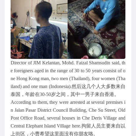
Director of JIM Kelantan, Mohd. Faizal Shamsudin said, th
e foreigners aged in the range of 30 to 50 years consist of o
ne Hong Kong man, two men (Thailand), four women (Tha
iland) and one man (Indonesia).然后这几个人大多数来自
泰国，年龄在30-50岁之间，其中一男子来自香港。
According to them, they were arrested at several premises i
n Jalan Pasar District Council Building, Che Su Street, Old
Post Office Road, several houses in Che Deris Village and
Central Elephant Island Village here.拘留人员主要来自以
上街区，小曹希望这里面没有你朋友咯。