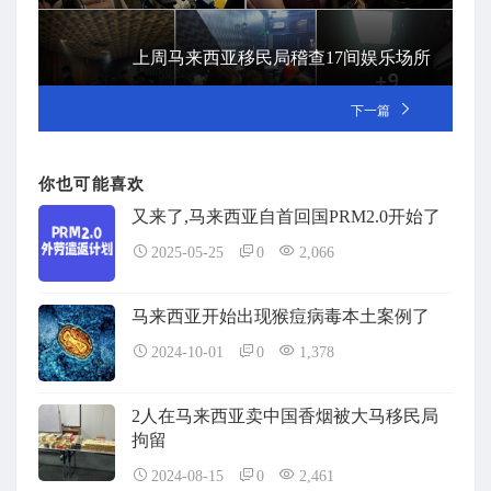
上周马来西亚移民局稽查17间娱乐场所
下一篇
你也可能喜欢
又来了,马来西亚自首回国PRM2.0开始了
2025-05-25
0
2,066
马来西亚开始出现猴痘病毒本土案例了
2024-10-01
0
1,378
2人在马来西亚卖中国香烟被大马移民局
拘留
2024-08-15
0
2,461