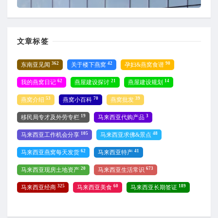
文章标签
362
42
90
东南亚见闻
关于楼下燕窝
孕妇&燕窝食谱
62
21
14
我的燕窝日记
燕屋建设探讨
燕屋建设规划
53
70
39
燕窝介绍
燕窝小百科
燕窝批发
19
3
移民局专才及外劳专栏
马来西亚代购产品
105
48
马来西亚工作机会分享
马来西亚求佛&景点
62
41
马来西亚燕窝每天发货
马来西亚特产
20
673
马来西亚现房土地资产
马来西亚生活常识
325
60
189
马来西亚经商
马来西亚美食
马来西亚长期签证