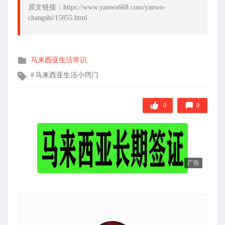
原文链接：https://www.yanwo668.com/yanwo-
changshi/15855.html
发
马来西亚生活常识
布
文
马来西亚生活小窍门
在
章
标
签
0
0
广告