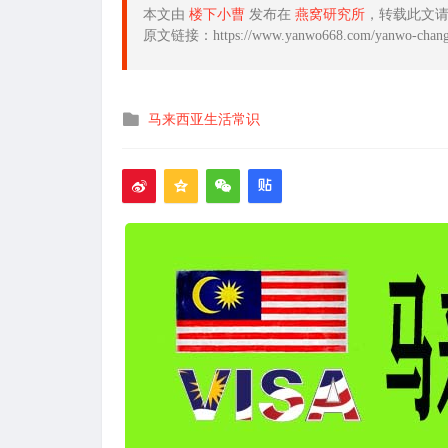
本文由
楼下小曹
发布在
燕窝研究所
，转载此文
原文链接：https://www.yanwo668.com/yanwo-changs
发
马来西亚生活常识
布
在