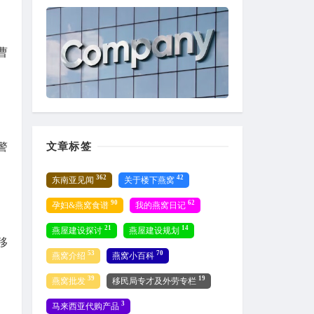
曹
文章标签
警
362
42
东南亚见闻
关于楼下燕窝
90
62
孕妇&燕窝食谱
我的燕窝日记
21
14
燕屋建设探讨
燕屋建设规划
移
53
70
燕窝介绍
燕窝小百科
39
19
燕窝批发
移民局专才及外劳专栏
3
马来西亚代购产品