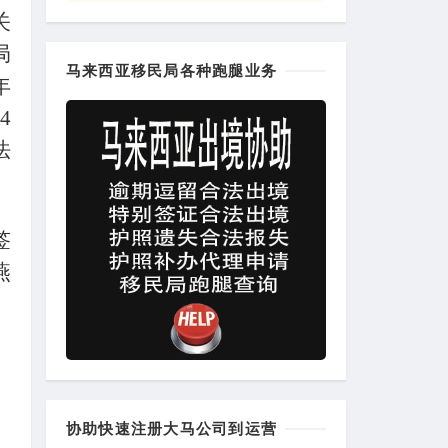
关
局
马来西亚移民局各种跑腿业务
年
4
法
签
燕
协助快速注册大马公司到运营