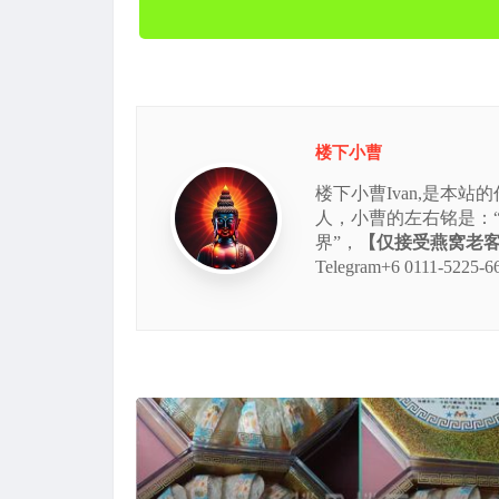
楼下小曹
楼下小曹Ivan,是本
人，小曹的左右铭是：
界”，
【仅接受燕窝老客的
Telegram+6 0111