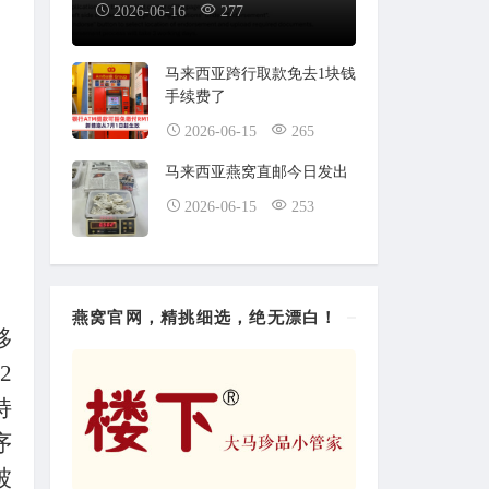
2026-06-16
277
马来西亚跨行取款免去1块钱
手续费了
2026-06-15
265
马来西亚燕窝直邮今日发出
2026-06-15
253
燕窝官网，精挑细选，绝无漂白！
移
2
持
序
被