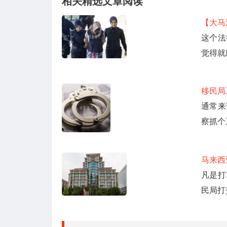
相关精选文章阅读
【大马
这个法
觉得就
移民局
通常来
察抓个
马来西
凡是打
民局打