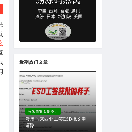
果
就
么
算
低
近期热门文章
闻
马来西亚长期签证
漫漫马来西亚工签ESD批文申
请路