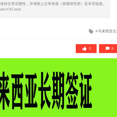
请保持文章完整性，并请附上文章来源（燕窝研究所）及本页链接。
hi/4745.html
文
马来西亚生
章
标
签
0
0