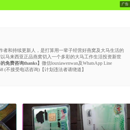
广告
站的作者和持续更新人，是打算用一辈子经营好燕窝及大马生活的
“以马来西亚正品燕窝切入一个多彩的大马工作生活投资新世
免费咨询thanks】
微信louxiawenwan及WhatsApp Line
-5225-668 (不接受电话咨询)【计划违法者请绕道】