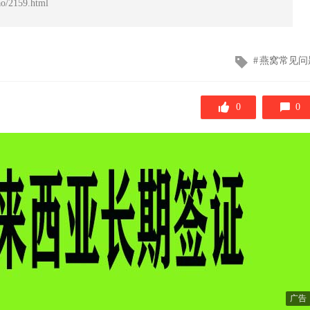
/2159.html
文
燕窝常见问
章
标
签
0
0
广告