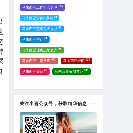
105
马来西亚工作机会分享
48
马来西亚求佛&景点
是
62
马来西亚燕窝每天发货
这
41
马来西亚特产
交
游
20
马来西亚现房土地资产
家
673
325
马来西亚生活常识
马来西亚经商
页
60
189
马来西亚美食
马来西亚长期签证
关注小曹公众号，获取精华信息