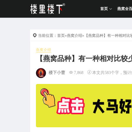
首页
燕窝全
当前位置：
首页
»
燕窝介绍
»【燕窝品种】有一种相对比
燕窝介绍
【燕窝品种】有一种相对比较
楼下小曹
7,868
本文共583个字，预