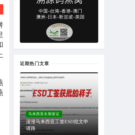
饼
里
和
上
近期热门文章
燕
燕
马来西亚长期签证
漫漫马来西亚工签ESD批文申
请路