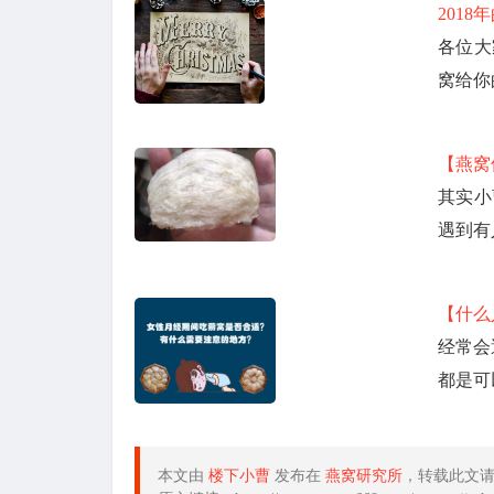
201
各位大
窝给你
【燕窝
其实小
遇到有
【什么
经常会
都是可
本文由
楼下小曹
发布在
燕窝研究所
，转载此文