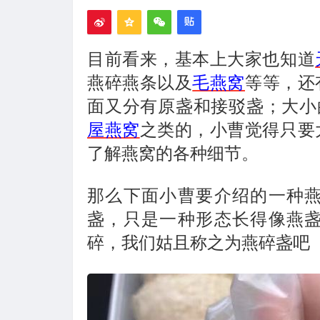
目前看来，基本上大家也知道
燕碎燕条以及
毛燕窝
等等，还
面又分有原盏和接驳盏；大小
屋燕窝
之类的，小曹觉得只要
了解燕窝的各种细节。
那么下面小曹要介绍的一种
盏，只是一种形态长得像燕
碎，我们姑且称之为燕碎盏吧