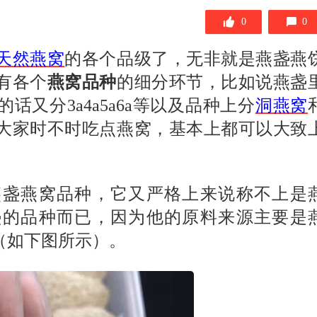
0
0
天然燕窝
的各个品级了，无非就是燕盏燕
有各个
燕窝品种
的细分环节，比如说燕盏
的话又分
3a4a5a6a
等以及品种上分
洞燕窝
大家时不时吃点燕窝，基本上都可以大致
燕盏燕窝品种，它又严格上来说称不上是
盏的品种而已，因为他的原料来源主要是
（如下图所示）。