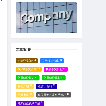
个
文章标签
362
42
东南亚见闻
关于楼下燕窝
90
62
孕妇&燕窝食谱
我的燕窝日记
21
14
燕屋建设探讨
燕屋建设规划
53
70
燕窝介绍
燕窝小百科
39
19
燕窝批发
移民局专才及外劳专栏
3
马来西亚代购产品