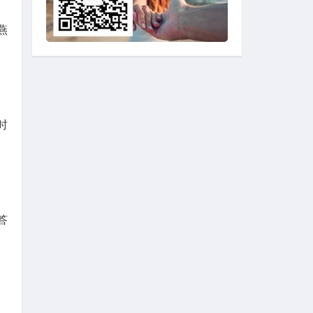
燕
时
答