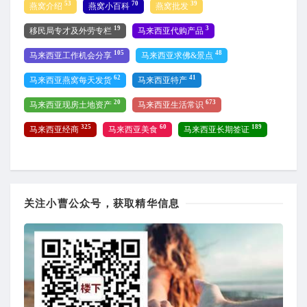
53
70
39
燕窝介绍
燕窝小百科
燕窝批发
19
3
移民局专才及外劳专栏
马来西亚代购产品
105
48
马来西亚工作机会分享
马来西亚求佛&景点
62
41
马来西亚燕窝每天发货
马来西亚特产
20
673
马来西亚现房土地资产
马来西亚生活常识
325
60
189
马来西亚经商
马来西亚美食
马来西亚长期签证
关注小曹公众号，获取精华信息