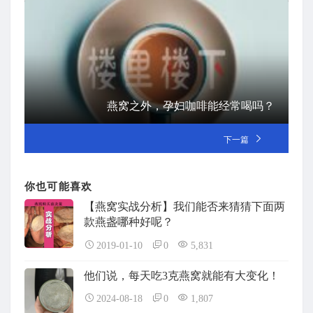
燕窝之外，孕妇咖啡能经常喝吗？
下一篇
你也可能喜欢
【燕窝实战分析】我们能否来猜猜下面两
款燕盏哪种好呢？
2019-01-10
0
5,831
他们说，每天吃3克燕窝就能有大变化！
2024-08-18
0
1,807