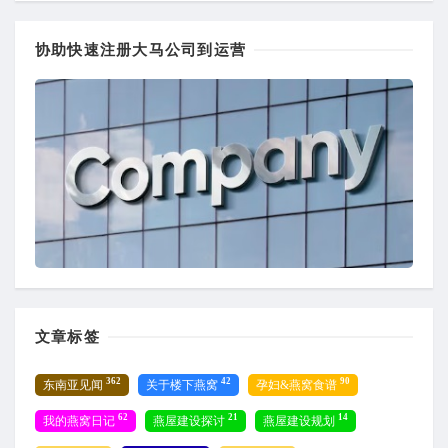
协助快速注册大马公司到运营
文章标签
362
42
90
东南亚见闻
关于楼下燕窝
孕妇&燕窝食谱
62
21
14
我的燕窝日记
燕屋建设探讨
燕屋建设规划