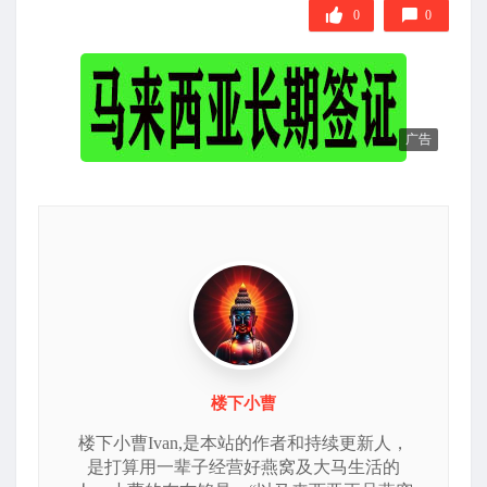
签
0
0
广告
楼下小曹
楼下小曹Ivan,是本站的作者和持续更新人，
是打算用一辈子经营好燕窝及大马生活的