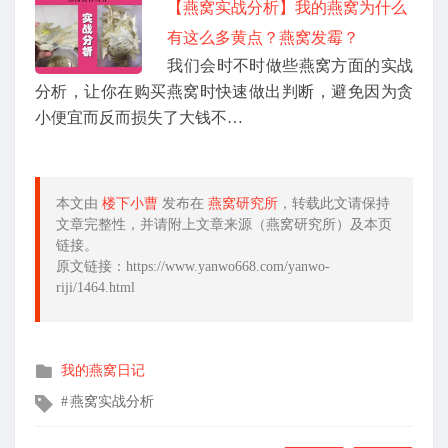
【燕窝实战分析】我的燕窝为什么
有这么多黄点？燕窝发霉？
我们会时不时做些燕窝方面的实战
分析，让你在购买燕窝时快速做出判断，避免因为贪
小便宜而反而损失了大钱不…
本文由
楼下小曹
发布在
燕窝研究所
，转载此文请保持
文章完整性，并请附上文章来源（燕窝研究所）及本页
链接。
原文链接：https://www.yanwo668.com/yanwo-
riji/1464.html
发
我的燕窝日记
布
文
燕窝实战分析
在
章
标