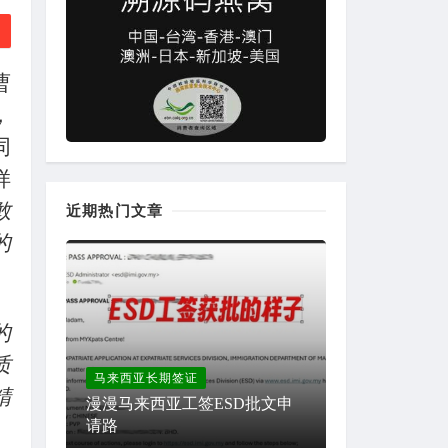
曹
，
同
样
敢
近期热门文章
的
的
质
马来西亚长期签证
精
漫漫马来西亚工签ESD批文申
请路