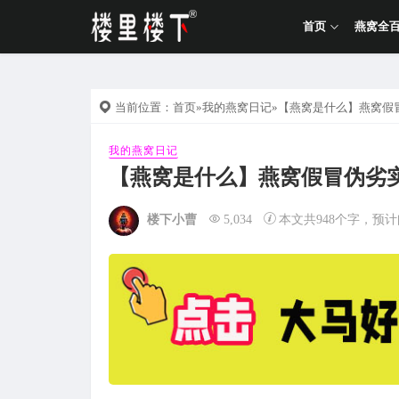
首页
燕窝全
当前位置：
首页
»
我的燕窝日记
»【燕窝是什么】燕窝假
我的燕窝日记
【燕窝是什么】燕窝假冒伪劣
楼下小曹
5,034
本文共948个字，预