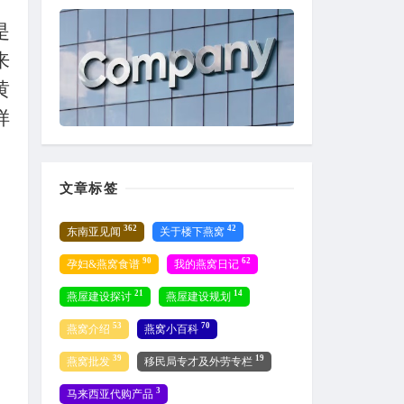
是
来
黄
样
文章标签
362
42
东南亚见闻
关于楼下燕窝
90
62
孕妇&燕窝食谱
我的燕窝日记
21
14
燕屋建设探讨
燕屋建设规划
53
70
燕窝介绍
燕窝小百科
39
19
燕窝批发
移民局专才及外劳专栏
3
马来西亚代购产品