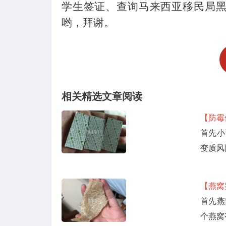
学生签证、查询马来西亚移民局
哟，拜谢。
相关精选文章阅读
【防霉
首先小
变质风
【燕窝
首先燕
个燕窝