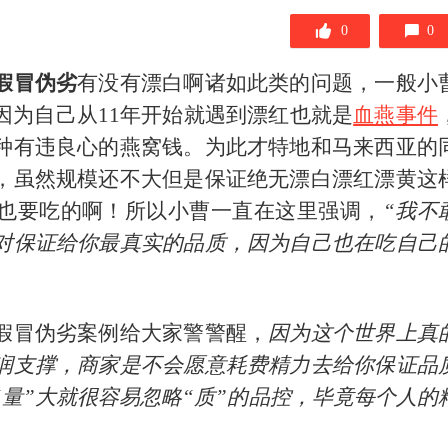
0
0
假冒伪劣
有没有漂白啊诸如此类的问题，一般小
因为自己从
11
年开始就遇到漂红也就是
血燕事件
种有违良心的燕窝钱。为此才特地和马来西亚的
，虽然规模还不大但是保证绝无漂白漂红漂黄这
也要吃的啊！所以小曹一直在这里强调，
“我不
对保证给你最真实的品质，因为自己也在吃自己
假冒伪劣案例给大家警警醒，
因为这个世界上真
润支撑，商家是不会愿意耗费精力去给你保证品
量”大就很容易忽略“质”的品控，毕竟每个人的