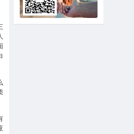
三
人
面
白
么
质
有
亚