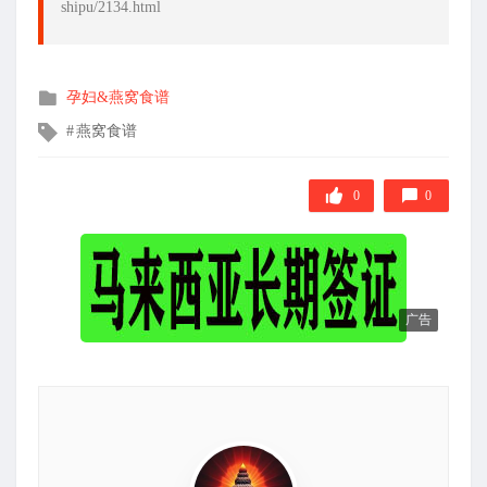
shipu/2134.html
发
孕妇&燕窝食谱
布
文
燕窝食谱
在
章
标
签
0
0
广告