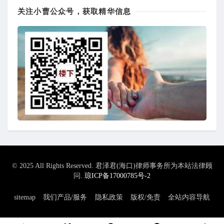
关注小曹公众号，获取精华信息
© 2025 All Rights Reserved. 君泽君(海口)律师事务所为本站法律顾
问.
琼ICP备17000785号-2
sitemap
我们产品/服务
隐私政策
版权/免责
全站内容导航