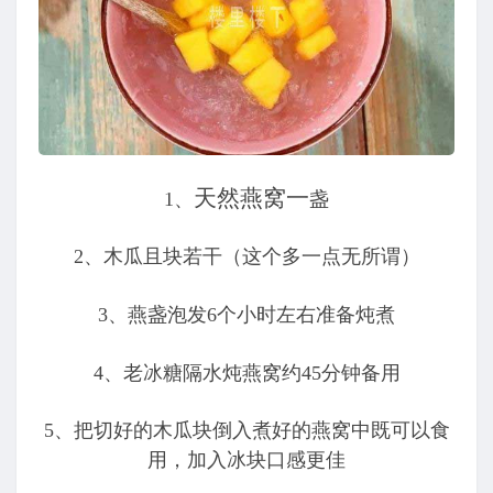
天然燕窝一
1、
盏
2、木瓜且块若干（这个多一点无所谓）
3、燕盏泡发6个小时左右准备炖煮
4、老冰糖隔水炖燕窝约45分钟备用
5、把切好的木瓜块倒入煮好的燕窝中既可以食
用，加入冰块口感更佳