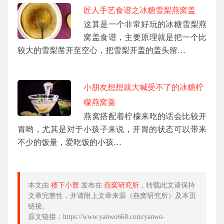
匠人手艺食谱之冰糖雪梨燕窝盖
这算是一个非常好玩的冰糖雪梨燕
窝盖食谱，主要原理就是把一个比
较大的雪梨凿开至空心，把雪梨开盖的盖头留…
小朋友想想就大喊受不了的冰糖柠
檬燕窝羹
燕窝搭配着柠檬来吃的话会比较开
胃哟，尤其是对于小孩子来说，开胃的状态可以带来
不少的饭量，爱吃饭的小孩…
本文由
楼下小曹
发布在
燕窝研究所
，转载此文请保持
文章完整性，并请附上文章来源（燕窝研究所）及本页
链接。
原文链接：https://www.yanwo668.com/yanwo-