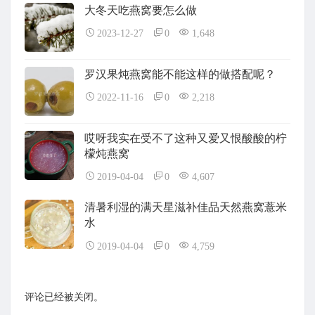
大冬天吃燕窝要怎么做
2023-12-27
0
1,648
罗汉果炖燕窝能不能这样的做搭配呢？
2022-11-16
0
2,218
哎呀我实在受不了这种又爱又恨酸酸的柠
檬炖燕窝
2019-04-04
0
4,607
清暑利湿的满天星滋补佳品天然燕窝薏米
水
2019-04-04
0
4,759
评论已经被关闭。