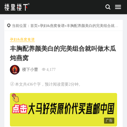
当前位置：
首页
»
孕妇&燕窝食谱
»丰胸配养颜美白的完美组合就叫做木瓜炖燕窝
孕妇&燕窝食谱
丰胸配养颜美白的完美组合就叫做木瓜
炖燕窝
楼下小曹
4,177
本文共436个字，预计阅读需要2分钟。
广告