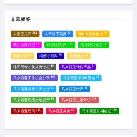
文章标签
362
42
90
东南亚见闻
关于楼下燕窝
孕妇&燕窝食谱
62
21
14
我的燕窝日记
燕屋建设探讨
燕屋建设规划
53
70
39
燕窝介绍
燕窝小百科
燕窝批发
19
3
移民局专才及外劳专栏
马来西亚代购产品
105
48
马来西亚工作机会分享
马来西亚求佛&景点
62
41
马来西亚燕窝每天发货
马来西亚特产
20
673
马来西亚现房土地资产
马来西亚生活常识
325
60
189
马来西亚经商
马来西亚美食
马来西亚长期签证