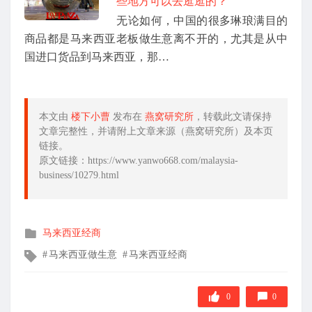
些地方可以去逛逛的？
无论如何，中国的很多琳琅满目的
商品都是马来西亚老板做生意离不开的，尤其是从中
国进口货品到马来西亚，那…
本文由
楼下小曹
发布在
燕窝研究所
，转载此文请保持
文章完整性，并请附上文章来源（燕窝研究所）及本页
链接。
原文链接：https://www.yanwo668.com/malaysia-
business/10279.html
发
马来西亚经商
布
文
马来西亚做生意
马来西亚经商
在
章
标
签
0
0