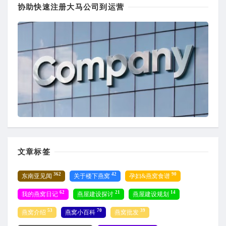
协助快速注册大马公司到运营
文章标签
362
42
90
东南亚见闻
关于楼下燕窝
孕妇&燕窝食谱
62
21
14
我的燕窝日记
燕屋建设探讨
燕屋建设规划
53
70
39
燕窝介绍
燕窝小百科
燕窝批发