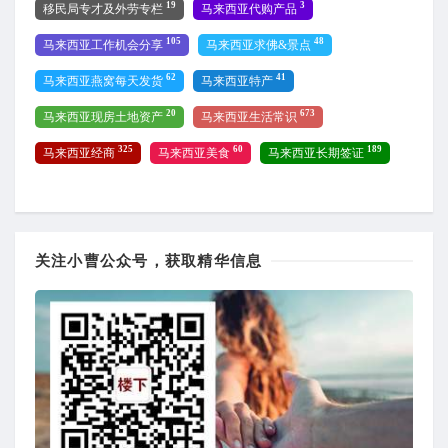
19
3
移民局专才及外劳专栏
马来西亚代购产品
105
48
马来西亚工作机会分享
马来西亚求佛&景点
62
41
马来西亚燕窝每天发货
马来西亚特产
20
673
马来西亚现房土地资产
马来西亚生活常识
325
60
189
马来西亚经商
马来西亚美食
马来西亚长期签证
关注小曹公众号，获取精华信息