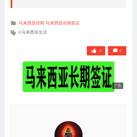
发
马来西亚经商
马来西亚长期签证
布
文
马来西亚生活
在
章
标
签
0
0
广告