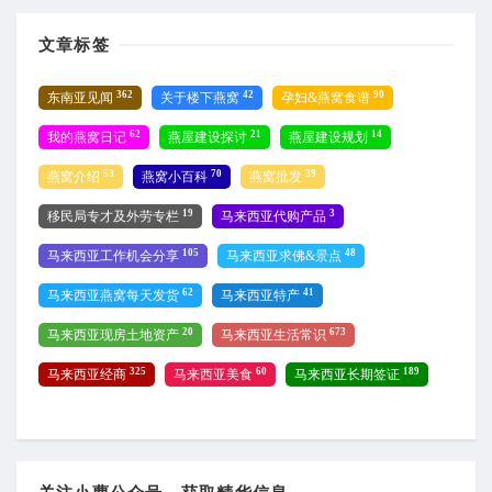
文章标签
362
42
90
东南亚见闻
关于楼下燕窝
孕妇&燕窝食谱
62
21
14
我的燕窝日记
燕屋建设探讨
燕屋建设规划
53
70
39
燕窝介绍
燕窝小百科
燕窝批发
19
3
移民局专才及外劳专栏
马来西亚代购产品
105
48
马来西亚工作机会分享
马来西亚求佛&景点
62
41
马来西亚燕窝每天发货
马来西亚特产
20
673
马来西亚现房土地资产
马来西亚生活常识
325
60
189
马来西亚经商
马来西亚美食
马来西亚长期签证