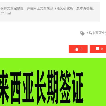
请保持文章完整性，并请附上文章来源（燕窝研究所）及本页链接。
37.html
文
马来西亚生
章
标
签
0
0