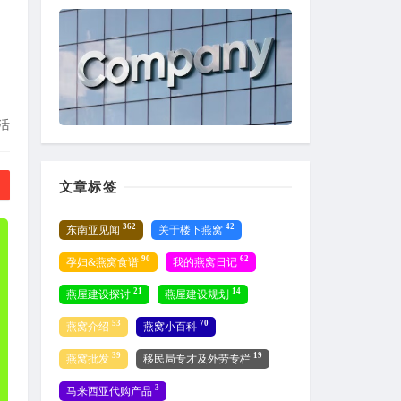
活
文章标签
362
42
东南亚见闻
关于楼下燕窝
90
62
孕妇&燕窝食谱
我的燕窝日记
21
14
燕屋建设探讨
燕屋建设规划
53
70
燕窝介绍
燕窝小百科
39
19
燕窝批发
移民局专才及外劳专栏
3
马来西亚代购产品