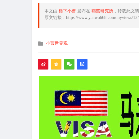
本文由
楼下小曹
发布在
燕窝研究所
，转载此文
原文链接：https://www.yanwo668.com/myviews/124
发
小曹世界观
布
在