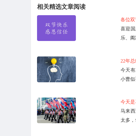
相关精选文章阅读
各位双
喜迎国
乐、阖
22年
今天有
小曹似
今天是马
马来西
太多，