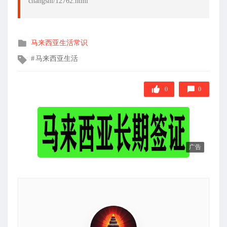
changshi/12762.html
发
马来西亚生活常识
布
文
马来西亚生活
在
章
标
签
0
0
广告