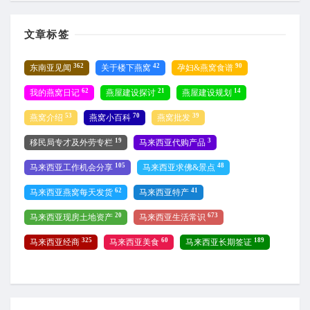
文章标签
362
42
90
东南亚见闻
关于楼下燕窝
孕妇&燕窝食谱
62
21
14
我的燕窝日记
燕屋建设探讨
燕屋建设规划
53
70
39
燕窝介绍
燕窝小百科
燕窝批发
19
3
移民局专才及外劳专栏
马来西亚代购产品
105
48
马来西亚工作机会分享
马来西亚求佛&景点
62
41
马来西亚燕窝每天发货
马来西亚特产
20
673
马来西亚现房土地资产
马来西亚生活常识
325
60
189
马来西亚经商
马来西亚美食
马来西亚长期签证