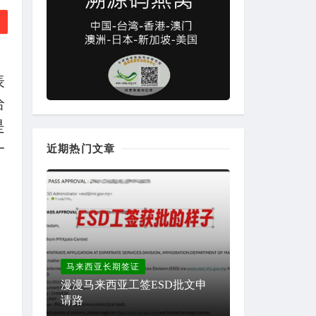
表
给
是
一
近期热门文章
马来西亚长期签证
漫漫马来西亚工签ESD批文申
请路