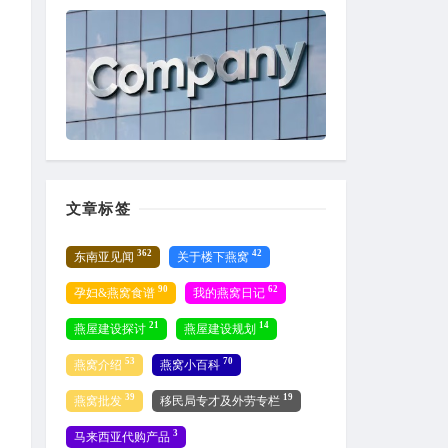
文章标签
362
42
东南亚见闻
关于楼下燕窝
90
62
孕妇&燕窝食谱
我的燕窝日记
21
14
燕屋建设探讨
燕屋建设规划
53
70
燕窝介绍
燕窝小百科
39
19
燕窝批发
移民局专才及外劳专栏
3
马来西亚代购产品