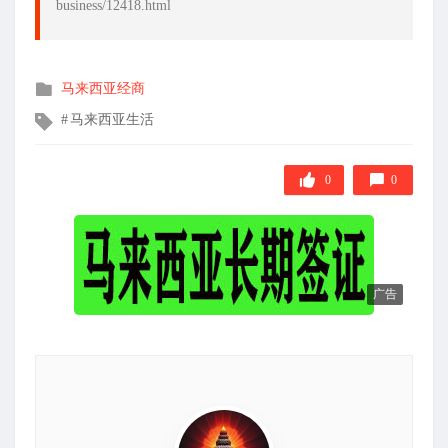
business/12418.html
发
马来西亚经商
布
文
马来西亚生活
在
章
标
签
0
0
广告