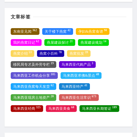
文章标签
362
42
90
东南亚见闻
关于楼下燕窝
孕妇&燕窝食谱
62
21
14
我的燕窝日记
燕屋建设探讨
燕屋建设规划
53
70
39
燕窝介绍
燕窝小百科
燕窝批发
19
3
移民局专才及外劳专栏
马来西亚代购产品
105
48
马来西亚工作机会分享
马来西亚求佛&景点
62
41
马来西亚燕窝每天发货
马来西亚特产
20
673
马来西亚现房土地资产
马来西亚生活常识
325
60
189
马来西亚经商
马来西亚美食
马来西亚长期签证